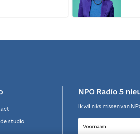
o
NPO Radio 5 nie
Ik wil niks missen van NP
tact
de studio