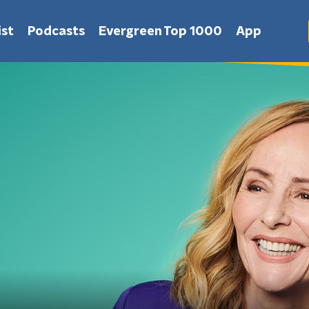
st
Podcasts
Evergreen Top 1000
App