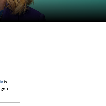
la
is
igen