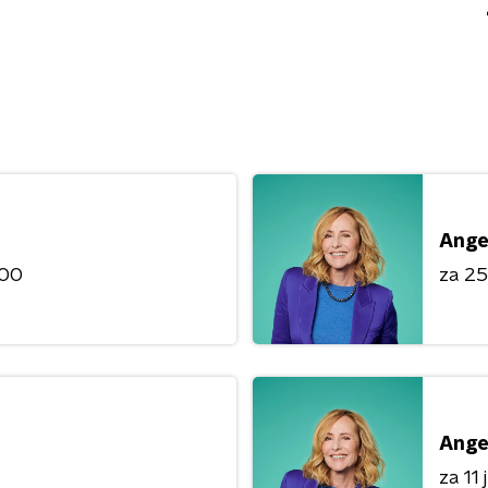
Ange
:00
za 25 
Ange
za 11 j