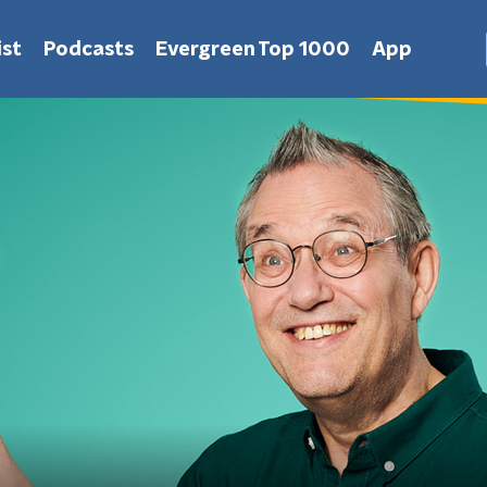
st
Podcasts
Evergreen Top 1000
App