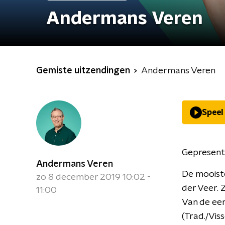
Andermans Veren
Gemiste uitzendingen
Andermans Veren
Speel
Gepresent
Andermans Veren
De mooiste
zo 8 december 2019 10:02 -
der Veer. 
11:00
Van de eer
(Trad./Vis