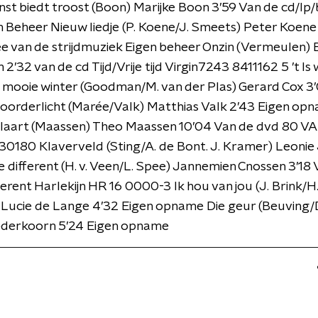
st biedt troost (Boon) Marijke Boon 3’59 Van de cd/l
 Beheer Nieuw liedje (P. Koene/J. Smeets) Peter Koene
e van de strijdmuziek Eigen beheer Onzin (Vermeulen)
2’32 van de cd Tijd/Vrije tijd Virgin7243 8411162 5 ’t Is
e mooie winter (Goodman/M. van der Plas) Gerard Cox 3
orderlicht (Marée/Valk) Matthias Valk 2’43 Eigen op
illaart (Maassen) Theo Maassen 10’04 Van de dvd 80 V
0180 Klaverveld (Sting/A. de Bont. J. Kramer) Leonie
tle different (H. v. Veen/L. Spee) Jannemien Cnossen 3’18
fferent Harlekijn HR 16 0000-3 Ik hou van jou (J. Brink/H
 Lucie de Lange 4’32 Eigen opname Die geur (Beuving/
ederkoorn 5’24 Eigen opname