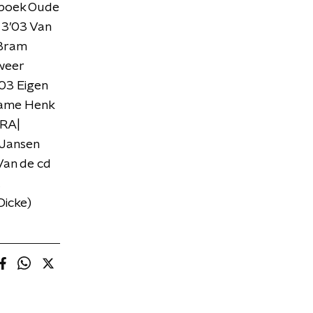
p/boek Oude
 3’03 Van
 Bram
 weer
’03 Eigen
name Henk
ARA|
 Jansen
 Van de cd
.
Dicke)