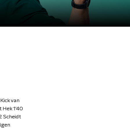
Kick van
t Hek 1’40
2 Scheidt
Eigen