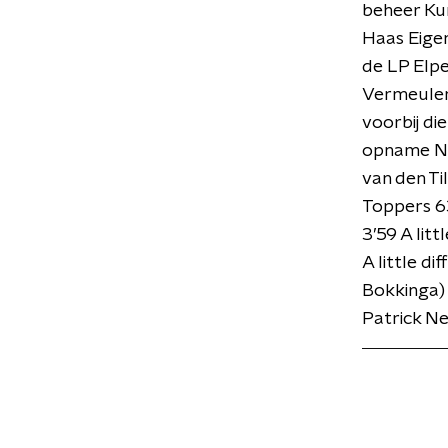
beheer Kun
Haas Eigen
de LP Elpe
Vermeulen 
voorbij di
opname No
van den T
Toppers 63
3’59 A lit
A little di
Bokkinga)
Patrick N