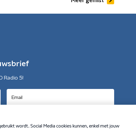
Meer gemist
uwsbrief
O Radio 5!