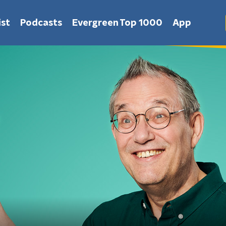
st
Podcasts
Evergreen Top 1000
App