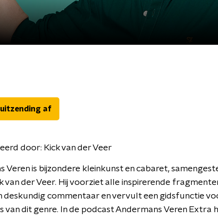
 uitzending af
eerd door:
Kick van der Veer
Veren is bijzondere kleinkunst en cabaret, samengest
k van der Veer. Hij voorziet alle inspirerende fragmente
n deskundig commentaar en vervult een gidsfunctie vo
s van dit genre. In de podcast Andermans Veren Extra h