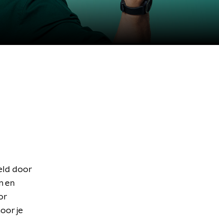
eld door
n en
or
oor je