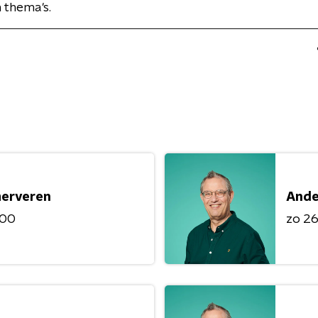
n thema's.
merveren
Ande
:00
zo 26 