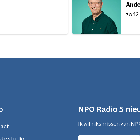
Ande
zo 12 
o
NPO Radio 5 nie
Ik wil niks missen van NP
tact
de studio