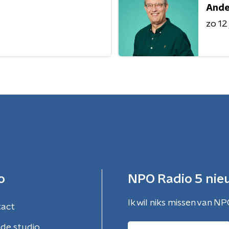
Ande
zo 12 
o
NPO Radio 5 nie
Ik wil niks missen van NP
tact
de studio