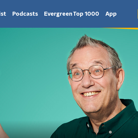
st
Podcasts
Evergreen Top 1000
App