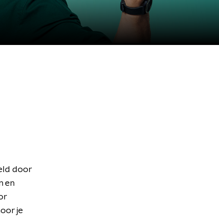
eld door
n en
or
oor je