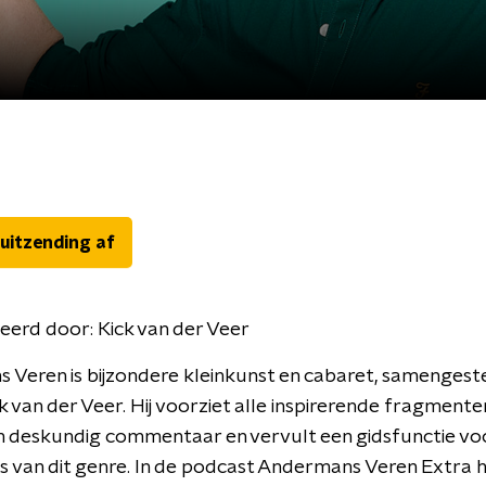
 uitzending af
eerd door:
Kick van der Veer
Veren is bijzondere kleinkunst en cabaret, samengest
k van der Veer. Hij voorziet alle inspirerende fragmente
n deskundig commentaar en vervult een gidsfunctie vo
s van dit genre. In de podcast Andermans Veren Extra h