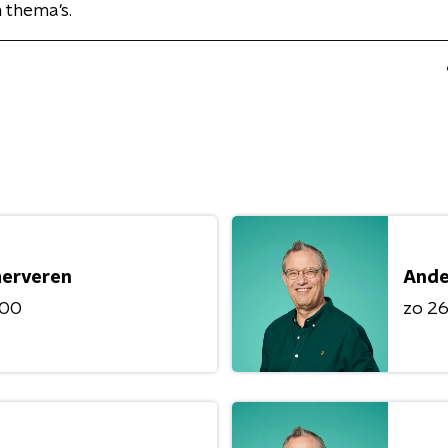
n thema's.
merveren
Ande
:00
zo 26 