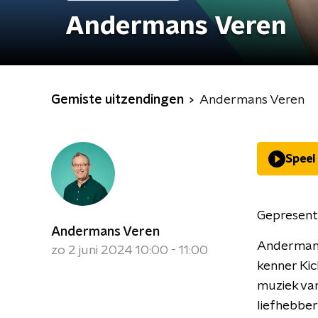
Andermans Veren
Gemiste uitzendingen
Andermans Veren
Speel
Gepresent
Andermans Veren
Andermans 
zo 2 juni 2024 10:00 - 11:00
kenner Kic
muziek va
liefhebber