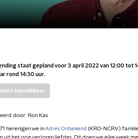
ending staat gepland voor
3 april 2022 van 12:00 tot 
ar rond
14:30
uur.
nkort beschikbaar
eerd door:
Ron Kas
971 herenigen we in
Adres Onbekend
(KRO-NCRV) familie
n uit het oog verloren liefdes. Dit doen we elke week m