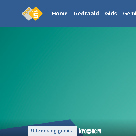
Home
Gedraaid
Gids
Gemi
Uitzending gemist