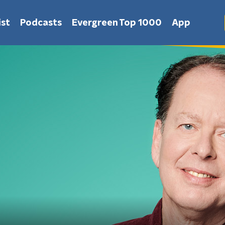
st
Podcasts
Evergreen Top 1000
App