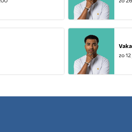
4:00
zo 26 
Vaka
zo 12 