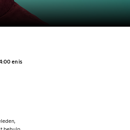
14:00
en is
leden,
et behulp