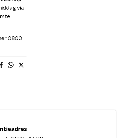
middag via
rste
mmer 0800
ntieadres