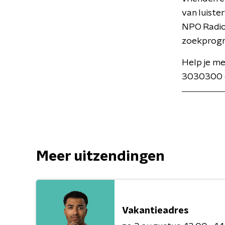
van luiste
NPO Radio 
zoekprog
Help je m
3030300 o
Meer uitzendingen
Vakantieadres