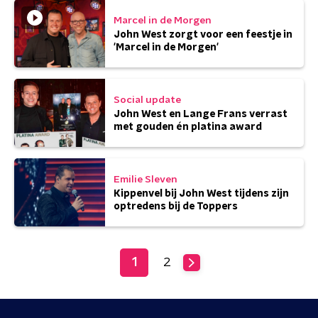
Marcel in de Morgen
John West zorgt voor een feestje in
'Marcel in de Morgen'
Social update
John West en Lange Frans verrast
met gouden én platina award
Emilie Sleven
Kippenvel bij John West tijdens zijn
optredens bij de Toppers
1
2