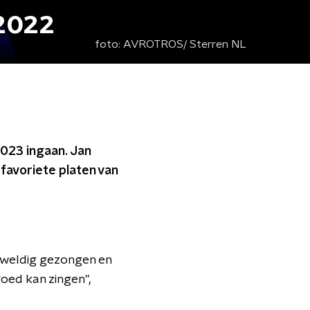
 2022
foto:
AVROTROS/ Sterren NL
023 ingaan. Jan
 favoriete platen van
eweldig gezongen en
 goed kan zingen",