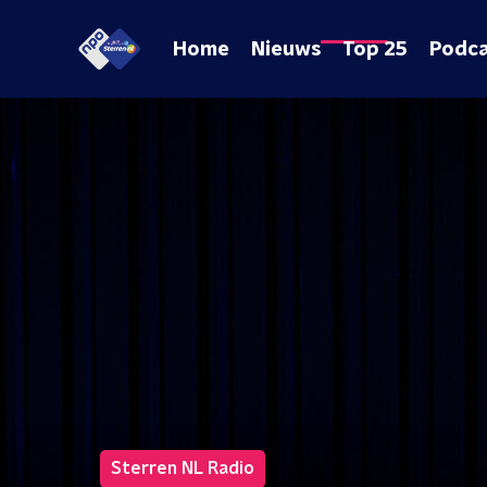
Home
Nieuws
Top 25
Podca
Sterren NL Radio