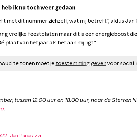
at heb ik nu toch weer gedaan
ft met dit nummer zichzelf, wat mij betreft", aldus Jan 
lang vrolijke feestplaten maar dit is een energieboost d
é plaat van het jaar als het aan mij ligt."
houd te tonen moet je
toestemming geven
voor social 
mber, tussen 12.00 uur en 18.00 uur, naar de Sterren 
io
.
022
Jan Paparazzi