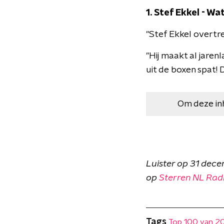
1. Stef Ekkel - W
"Stef Ekkel overtre
"Hij maakt al jaren
uit de boxen spat! D
Om deze in
Luister op 31 dece
op
Sterren NL Rad
Tags
Top 100 van 2