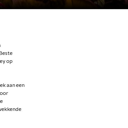
a
 Beste
ley op
oek aan een
door
ke
ukwekkende