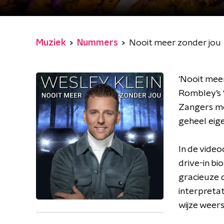
Muziek
Nummers
Nooit meer zonder jou
'Nooit meer
Rombley’s 
Zangers me
geheel eige
In de vide
drive-in b
gracieuze d
interpreta
wijze weers