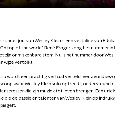
 zonder jou' van Wesley Klein is een vertaling van Edsili
‘On top of the world’. René Froger zong het nummer in
t zijn onmiskenbare stem. Nu is het nummer door Wes
n wijze vertolkt.
oclip wordt een prachtig verhaal verteld: een avondbez
ioscoop waar Wesley Klein solo optreedt, ondersteund 
anseressen die zijn muziek tot leven brengen. Een unie
tie die de passie en talenten van Wesley Klein op indr
piegelt.