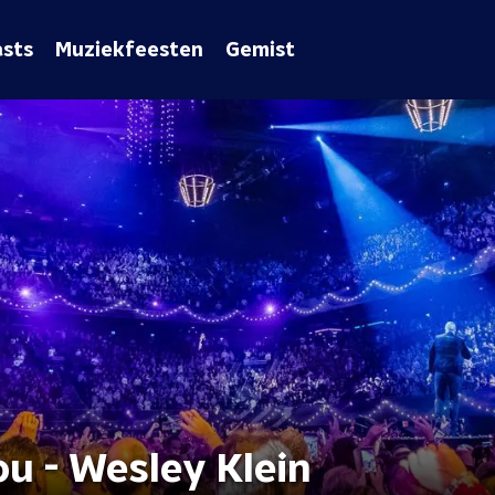
sts
Muziekfeesten
Gemist
u - Wesley Klein