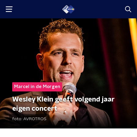
Marcel in de Morgen
Wesley Klein geeft volgend jaar
eigen concert
foto:
AVROTROS