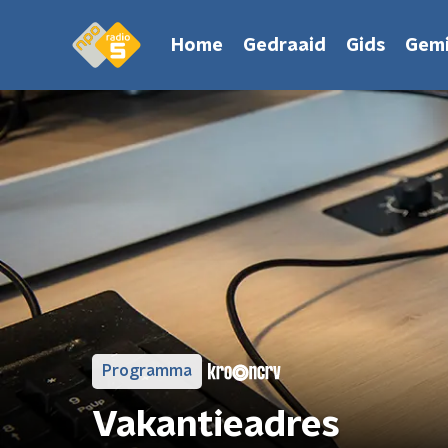
Home
Gedraaid
Gids
Gemi
Programma
Vakantieadres