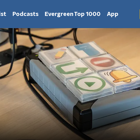
st
Podcasts
Evergreen Top 1000
App