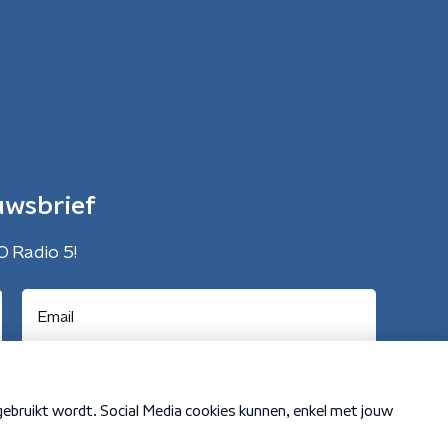
uwsbrief
O Radio 5!
Cookiebeleid