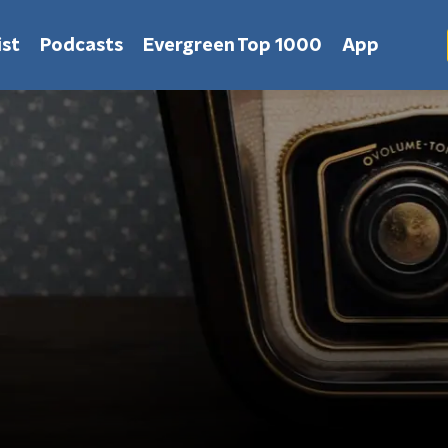
st
Podcasts
Evergreen Top 1000
App