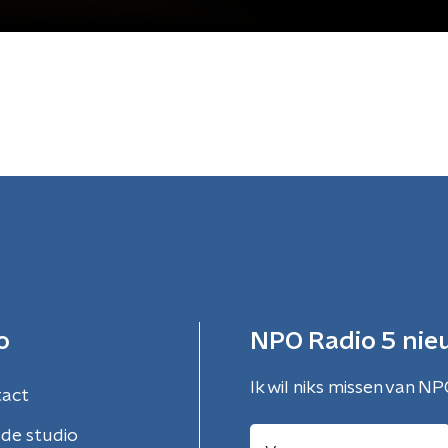
o
NPO Radio 5 nie
Ik wil niks missen van NP
tact
de studio