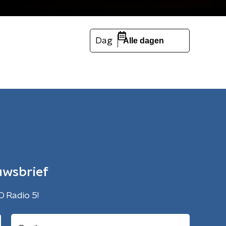
Dag
Alle dagen
uwsbrief
O Radio 5!