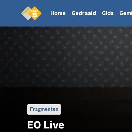
Home
Gedraaid
Gids
Gemi
Fragmenten
EO Live