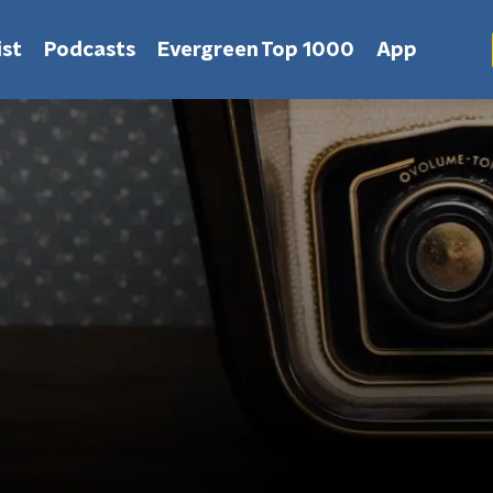
st
Podcasts
Evergreen Top 1000
App