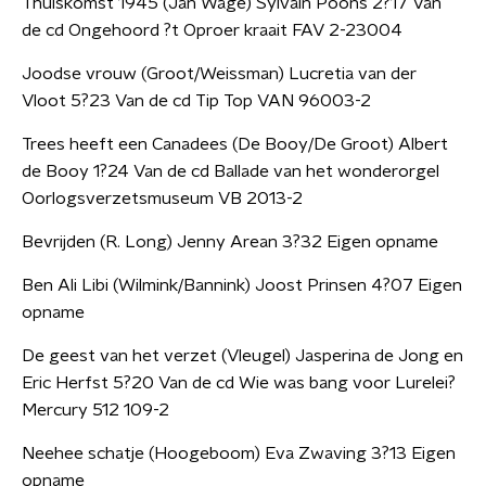
Thuiskomst 1945 (Jan Wage) Sylvain Poons 2?17 Van
de cd Ongehoord ?t Oproer kraait FAV 2-23004
Joodse vrouw (Groot/Weissman) Lucretia van der
Vloot 5?23 Van de cd Tip Top VAN 96003-2
Trees heeft een Canadees (De Booy/De Groot) Albert
de Booy 1?24 Van de cd Ballade van het wonderorgel
Oorlogsverzetsmuseum VB 2013-2
Bevrijden (R. Long) Jenny Arean 3?32 Eigen opname
Ben Ali Libi (Wilmink/Bannink) Joost Prinsen 4?07 Eigen
opname
De geest van het verzet (Vleugel) Jasperina de Jong en
Eric Herfst 5?20 Van de cd Wie was bang voor Lurelei?
Mercury 512 109-2
Neehee schatje (Hoogeboom) Eva Zwaving 3?13 Eigen
opname