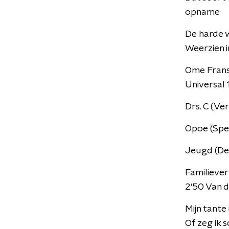
opname
De harde 
Weerzien 
Ome Frans 
Universal
Drs. C (Ve
Opoe (Spe
Jeugd (De 
Familieve
2’50 Van d
Mijn tant
Of zeg ik 