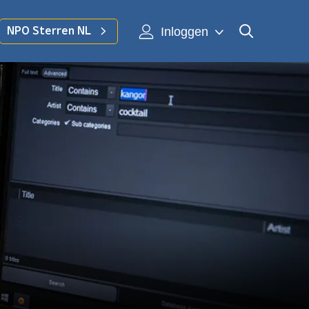
Inloggen
NPO Sterren NL