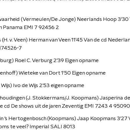
waarheid (Vermeulen/De Jonge) Neerlands Hoop 3’30 
in Panama EMI 7 92456 2
(H. v. Veen) Herman van Veen 11’45 Van de cd Nederla
 174526-7
rburg) Roel C. Verburg 2’39 Eigen opname
enhoff) Wieteke van Dort 1’50 Eigen opname
Wijs) Ivo de Wijs 2’53 eigen opname
rhoudingen (J. Stokkermans/J. Koopmans) Jasperina d
e cd De shows uit de jaren Zeventig EMI 7243 4 95090
e in ’s Hertogenbosch (Koopmans) Jaap Koopmans 3’27 
soms te veel? Imperial SALI 8013