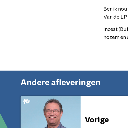
Ben ik nou 
Van de LP
Incest (Bu
nozem en 
Andere afleveringen
Vorige