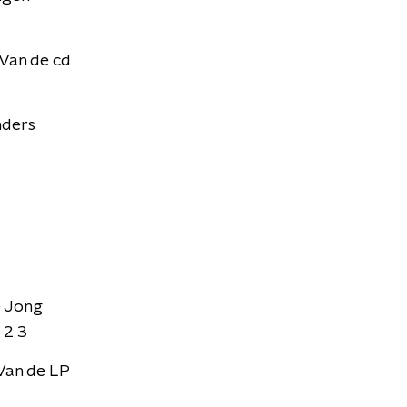
Van de cd
nders
e Jong
 2 3
Van de LP