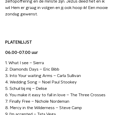
zelfopoffering en de minste zijn. Jezus deed het en ik
wil Hem er graag in volgen en jij ook hoop ik! Een mooie
zondag gewenst.
PLATENLIJST
06.00-07.00 uur
1. What I see – Sierra
2. Diamonds Days – Eric Bibb
3. Into Your waiting Arms – Carla Sullivan
4. Wedding Song – Noel Paul Stookey
5. Schuil bij mij – Delise
6. You make it easy to fall in love – The Three Crosses
7. Finally Free – Nichole Nordeman
8. Mercy in the Wilderness – Steve Camp
9. I’m accepted – Tata Vega