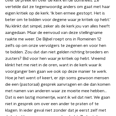
over de preek en over de kerk en de dominees. Ze
vertelde dat ze tegenwoordig anders om gaat met haar
eigen kritiek op de kerk. ‘Ik ben ermee gestopt. Het is
beter om te bidden voor degene waar je kritiek op hebt.’
Nu klinkt dat simpel, zeker als de kerk jou van alles heeft
aangedaan. Maar de eenvoud van deze stellingname
raakte me weer. De Bijbel roept ons in Romeinen 12
zelfs op om onze vervolgers te zegenen en voor hen
te bidden. Zou dat dan niet gelden richting broeders en
zusters? Bid voor hen waar je kritiek op hebt. Vreemd
klinkt het me niet in de oren, want in de kerk waar ik
voorganger ben gaan we ook op deze manier te werk.
Hoe je het went of keert, er zijn soms gewoon mensen
die een (pastoraal) gesprek aanvragen en die dan komen
met namen van anderen waar ze moeite mee hebben…
Dat is een lastig momentje, want ik wil dat niet. We gaan
niet in gesprek om over een ander te praten of te
klagen. In ieder geval niet zonder dat je eerst zelf met