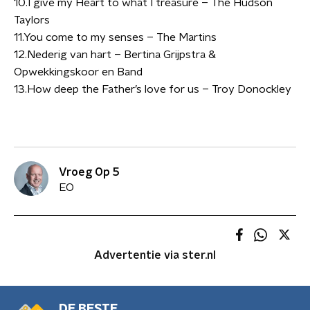
10.I give my Heart to what I treasure – The Hudson
Taylors
11.You come to my senses – The Martins
12.Nederig van hart – Bertina Grijpstra &
Opwekkingskoor en Band
13.How deep the Father’s love for us – Troy Donockley
Vroeg Op 5
EO
Advertentie via ster.nl
DE BESTE