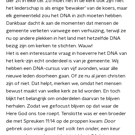
dier zit in elke cel. Zo moet het in de kerk ook zijn: niet
het leiderschap is als enige ‘bewaker’ van de koers, maar
elk gemeentelid zou het DNA in zich moeten hebben.
Dankbaar dacht ik aan de momenten dat mensen de
gemeente verlieten vanwege een verhuizing, terwijl ze
nu op andere plekken in het land met hetzelfde DNA
bezig zijn om kerken te stichten. Wauw!
Het is een interessante vraag in hoeverre het DNA van
het kerk-zijn echt onderdeel is van je gemeente. Wij
hebben een DNA-cursus van vijf avonden, waar álle
nieuwe leden doorheen gaan. Of ze nu al jaren christen
zijn of niet. Dat helpt, merken we, omdat het mensen
bewust maakt van welke kerk ze lid worden. En toch
blijkt het belangrijk om onderdelen daarvan te blijven
herhalen. Zodat we gefocust blijven op dat waar de
Here God ons toe roept. Tenslotte was er een broeder
die met Spreuken 11:14 op de proppen kwam:
Door
gebrek aan visie gaat het volk ten onder, een keur