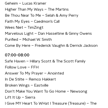
Geheim – Lucas Kramer
Higher Than My Ways – The Martins
Be Thou Near To Me – Selah & Amy Perry
Faith My Eyes – Caedmon’s Call
Wees Niet – TimZingt
Marvelous Light – Dan Hasseltine & Ginny Owens
Purified – Michael W. Smith
Come By Here – Frederick Vaughn & Derrick Jackson
07:00-08:00
Safe Haven – Hillary Scott & The Scott Family
Follow Love – FFH
Answer To My Prayer – Anointed
In De Stilte – Remco Hakkert
Broken Wings – Eastville
Don’t Make You Want To Go Home – Newsong
Lift It Up – Sierra
I Give MY Heart To WHat I Treasure (Treasure) – The