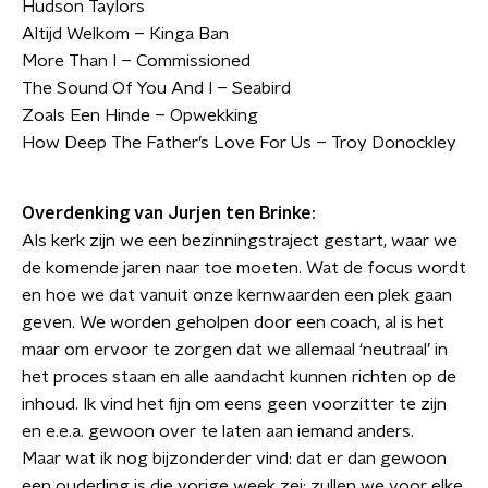
Hudson Taylors
Altijd Welkom – Kinga Ban
More Than I – Commissioned
The Sound Of You And I – Seabird
Zoals Een Hinde – Opwekking
How Deep The Father’s Love For Us – Troy Donockley
Overdenking van Jurjen ten Brinke:
Als kerk zijn we een bezinningstraject gestart, waar we
de komende jaren naar toe moeten. Wat de focus wordt
en hoe we dat vanuit onze kernwaarden een plek gaan
geven. We worden geholpen door een coach, al is het
maar om ervoor te zorgen dat we allemaal ‘neutraal’ in
het proces staan en alle aandacht kunnen richten op de
inhoud. Ik vind het fijn om eens geen voorzitter te zijn
en e.e.a. gewoon over te laten aan iemand anders.
Maar wat ik nog bijzonderder vind: dat er dan gewoon
een ouderling is die vorige week zei: zullen we voor elke