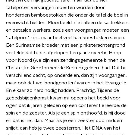
had van een rijk gedekte tafel, maar dat de vier
tafelpoten vervangen moesten worden door
honderden bamboestokken die onder de tafel de boel in
evenwicht hielden. Mooi beeld: niet alleen de kartrekkers
en betaalde werkers, zoals een voorganger, moeten een
‘tafelpoot’ zijn… maar heel veel bamboestokken samen.
Een Surinaamse broeder met een pinksterachtergrond
vertelde dat hij de afgelopen tien jaar zoveel in Hoop
voor Noord (we zijn een zendingsgemeente binnen de
Christelijke Gereformeerde Kerken) geleerd had. Dat hij
verschillend dacht, op onderdelen, dan zijn voorganger…
maar ook dat we ‘bondgenoten’ waren in het Evangelie.
En elkaar zo hard nodig hadden. Prachtig. Tijdens de
gebedsbijeenkomst kwam mij opeens het beeld voor
ogen dat ik jaren geleden op een conferentie leerde: de
spin en de zeester. Als je een spin onthoofd, is hij dood
en dat is het dan. Maar als je een zeester doormidden
snijdt, dan heb je twee zeesterren. Het DNA van het