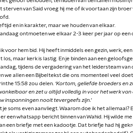
t het geloof behouden, temidden van tientallen moslim/n
 sterven van Said vroeg hij me of ik voortaan zijn broer 
ofd.
eeftijd en in karakter, maar we houden van elkaar.
vandaag ontmoeten we elkaar 2-3 keer per jaar op een c
 ik voor hem bid. Hij heeft inmiddels een gezin, werk, ee
t los, maar kerk is lastig. En je binden aan een geloof
ndag, tijdens de vergadering van het leidersteam van 
n we allen een Bijbeltekst die ons momenteel veel doe
rinthe 15:58 zou delen.
‘Kortom, geliefde broeders en z
nkelbaar en zet u altijd volledig in voor het werk van 
w inspanningen nooit tevergeefs zijn.’
je soms even aanvliegt. Waarom doe ik het allemaal? E
r een whatsapp bericht binnen van Wahid. Hij wilde me w
n een briefje met een kadootje. Dat briefje had hij gek