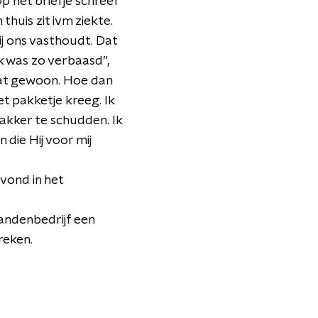
p het briefje schreef
thuis zit ivm ziekte.
j ons vasthoudt. Dat
k was zo verbaasd”,
 dat gewoon. Hoe dan
et pakketje kreeg. Ik
wakker te schudden. Ik
 die Hij voor mij
avond in het
andenbedrijf een
reken.