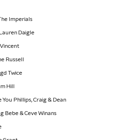
The Imperials
 Lauren Daigle
 Vincent
ne Russell
egd Twice
m Hill
ke You Phillips, Craig & Dean
g Bebe & Ceve Winans
e