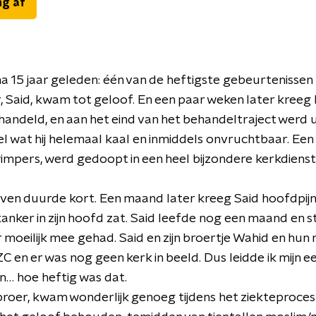
ng af
jna 15 jaar geleden: één van de heftigste gebeurtenissen u
, Said, kwam tot geloof. En een paar weken later kreeg 
ehandeld, en aan het eind van het behandeltraject werd 
l wat hij helemaal kaal en inmiddels onvruchtbaar. Een 
pers, werd gedoopt in een heel bijzondere kerkdienst.
en duurde kort. Een maand later kreeg Said hoofdpijn. 
anker in zijn hoofd zat. Said leefde nog een maand en st
r moeilijk mee gehad. Said en zijn broertje Wahid en hu
 en er was nog geen kerk in beeld. Dus leidde ik mijn e
n… hoe heftig was dat.
roer, kwam wonderlijk genoeg tijdens het ziekteproces 