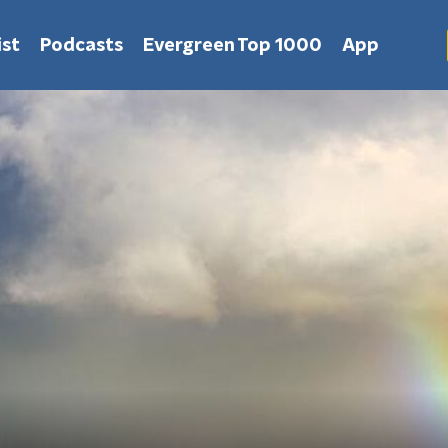
st
Podcasts
Evergreen Top 1000
App