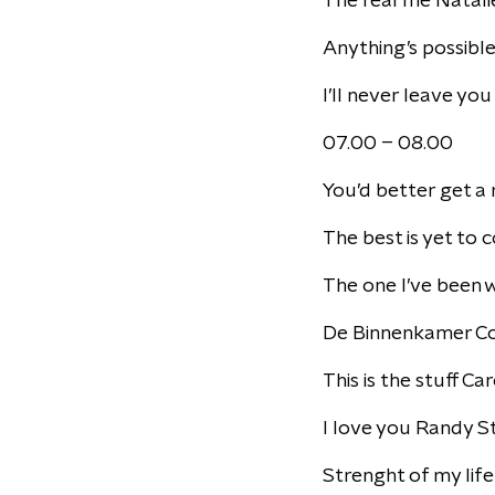
The real me Natali
Anything’s possib
I’ll never leave you
07.00 – 08.00
You’d better get 
The best is yet to
The one I’ve been w
De Binnenkamer Co
This is the stuff C
I love you Randy St
Strenght of my life 