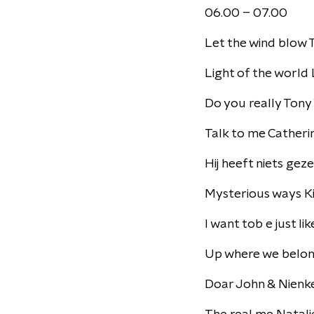
06.00 – 07.00
Let the wind blow 
Light of the world
Do you really Tony
Talk to me Catheri
Hij heeft niets gez
Mysterious ways Ki
I want tob e just li
Up where we belon
Doar John & Nienk