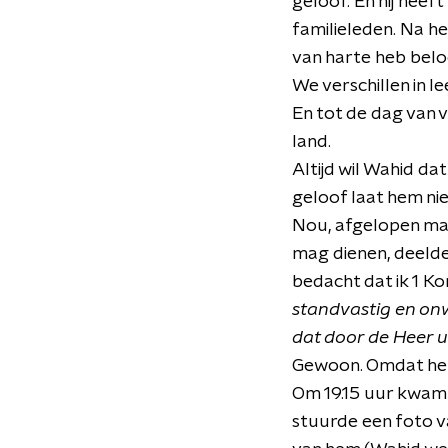
geloof. En hij heef
familieleden. Na het
van harte heb belo
We verschillen in l
En tot de dag van 
land.
Altijd wil Wahid dat
geloof laat hem nie
Nou, afgelopen maa
mag dienen, deelde
bedacht dat ik 1 Ko
standvastig en onwa
dat door de Heer u
Gewoon. Omdat het 
Om 19.15 uur kwam e
stuurde een foto va