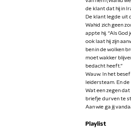
van hem (Wahid wer
de klant dat hij in 
De klant legde uit
Wahid zich geen zo
appte hij. “Als God
ook laat hij zijn a
ben in de wolken br
moet wakker blijven
bedacht heeft.”
Wauw. In het besef 
leidersteam. En de
Wat een zegen dat 
briefje durven te s
Aan wie ga jij vand
Playlist