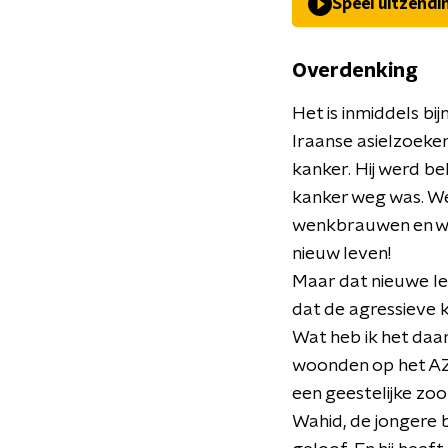
Speel uitzendi
Overdenking
Het is inmiddels bi
Iraanse asielzoeker
kanker. Hij werd b
kanker weg was. We
wenkbrauwen en wim
nieuw leven!
Maar dat nieuwe lev
dat de agressieve k
Wat heb ik het daa
woonden op het AZC
een geestelijke zoo
Wahid, de jongere b