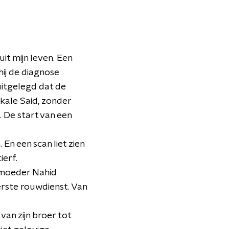
it mijn leven. Een
hij de diagnose
uitgelegd dat de
kale Said, zonder
 De start van een
En een scan liet zien
ierf.
n moeder Nahid
erste rouwdienst. Van
van zijn broer tot