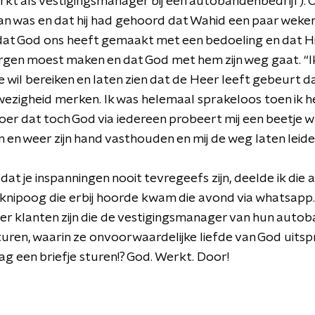
kt als vestigingsmanager bij een autobandenbedrijf). O
Iran was en dat hij had gehoord dat Wahid een paar weken 
 dat God ons heeft gemaakt met een bedoeling en dat Hi
rgen moest maken en dat God met hem zijn weg gaat. “I
 je wil bereiken en laten zien dat de Heer leeft gebeurt
anwezigheid merken. Ik was helemaal sprakeloos toen ik h
oer dat toch God via iedereen probeert mij een beetje 
 en weer zijn hand vasthouden en mij de weg laten leiden
dat je inspanningen nooit tevregeefs zijn, deelde ik die 
 knipoog die erbij hoorde kwam die avond via whatsapp.
er klanten zijn die de vestigingsmanager van hun autob
turen, waarin ze onvoorwaardelijke liefde van God uitsp
aag een briefje sturen!? God. Werkt. Door!