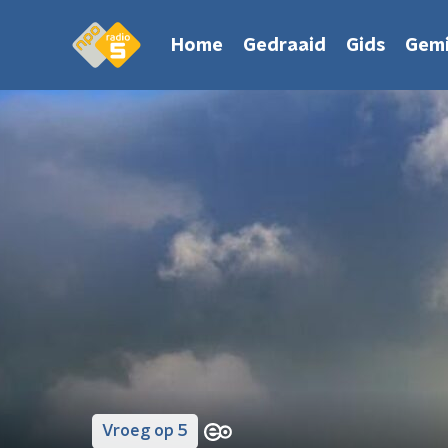
Home
Gedraaid
Gids
Gemi
Vroeg op 5