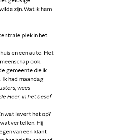
iet gelovige
wilde zijn. Wat ik hem
entrale plek in het
n huis en een auto. Het
sgemeenschap ook.
de gemeente die ik
t. Ik had maandag
usters, wees
de Heer, in het besef
n wat levert het op?
at vertellen. Hij
regen van een klant