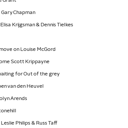
e Grant
le Gary Chapman
 Elisa Krijgsman & Dennis Tielkes
a move on Louise McGord
 come Scott Krippayne
aiting for Out of the grey
en van den Heuvel
arolyn Arends
onehill
Leslie Philips & Russ Taff