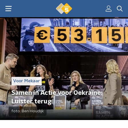
Voor Mekaar
Samen in Actie voor Oekraïne:
Luister terug
foto:
Ben Houdijk