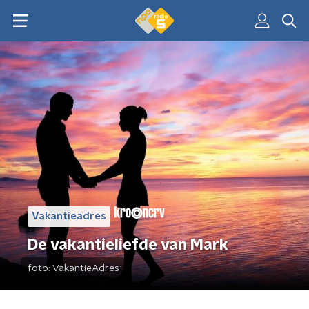
Vakantieadres
De vakantieliefde van Mark
foto:
VakantieAdres