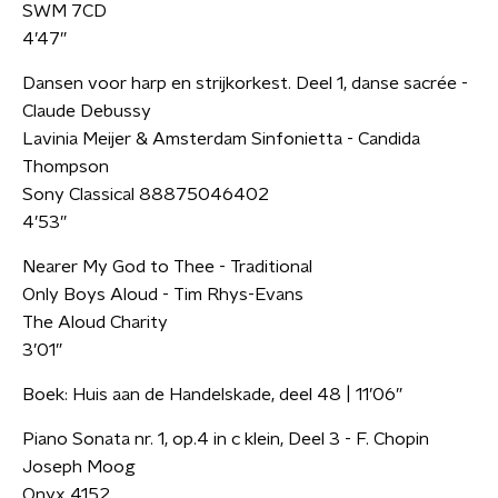
SWM 7CD
4’47”
Dansen voor harp en strijkorkest. Deel 1, danse sacrée -
Claude Debussy
Lavinia Meijer & Amsterdam Sinfonietta - Candida
Thompson
Sony Classical 88875046402
4’53”
Nearer My God to Thee - Traditional
Only Boys Aloud - Tim Rhys-Evans
The Aloud Charity
3’01”
Boek: Huis aan de Handelskade, deel 48 | 11’06”
Piano Sonata nr. 1, op.4 in c klein, Deel 3 - F. Chopin
Joseph Moog
Onyx 4152