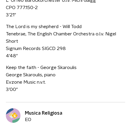
L’ Orfeo Barockorchester o.l.v. Michi Gaigg
CPO 777.150-2
3’21"
The Lord is my shepherd - Will Todd
Tenebrae, The English Chamber Orchestra o.l.v. Nigel
Short
Signum Records SIGCD 298
4’48"
Keep the faith - George Skaroulis
George Skaroulis, piano
Evzone Music n.v.t.
3’00"
Musica Religiosa
EO