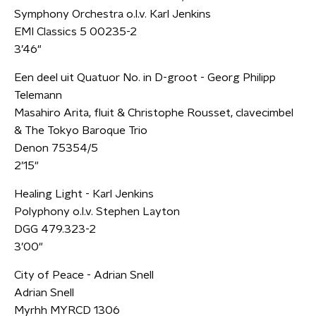
Symphony Orchestra o.l.v. Karl Jenkins
EMI Classics 5 00235-2
3’46"
Een deel uit Quatuor No. in D-groot - Georg Philipp
Telemann
Masahiro Arita, fluit & Christophe Rousset, clavecimbel
& The Tokyo Baroque Trio
Denon 75354/5
2’15"
Healing Light - Karl Jenkins
Polyphony o.l.v. Stephen Layton
DGG 479.323-2
3’00"
City of Peace - Adrian Snell
Adrian Snell
Myrhh MYRCD 1306