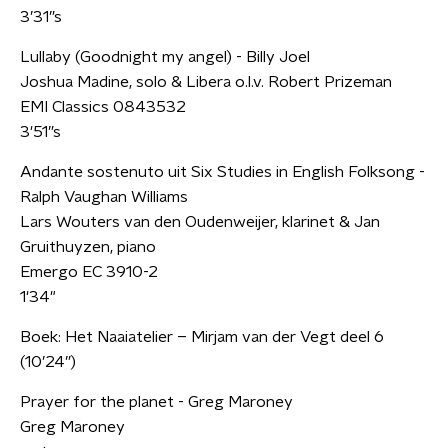
3’31”s
Lullaby (Goodnight my angel) - Billy Joel
Joshua Madine, solo & Libera o.l.v. Robert Prizeman
EMI Classics 0843532
3'51”s
Andante sostenuto uit Six Studies in English Folksong -
Ralph Vaughan Williams
Lars Wouters van den Oudenweijer, klarinet & Jan
Gruithuyzen, piano
Emergo EC 3910-2
1'34"
Boek: Het Naaiatelier – Mirjam van der Vegt deel 6
(10’24”)
Prayer for the planet - Greg Maroney
Greg Maroney