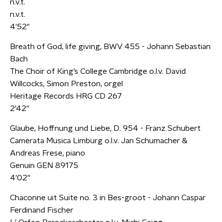
n.v.t.
n.v.t.
4'52"
Breath of God, life giving, BWV 455 - Johann Sebastian
Bach
The Choir of King’s College Cambridge o.l.v. David
Willcocks, Simon Preston, orgel
Heritage Records HRG CD 267
2’42”
Glaube, Hoffnung und Liebe, D. 954 - Franz Schubert
Camerata Musica Limburg o.l.v. Jan Schumacher &
Andreas Frese, piano
Genuin GEN 89175
4’02”
Chaconne uit Suite no. 3 in Bes-groot - Johann Caspar
Ferdinand Fischer