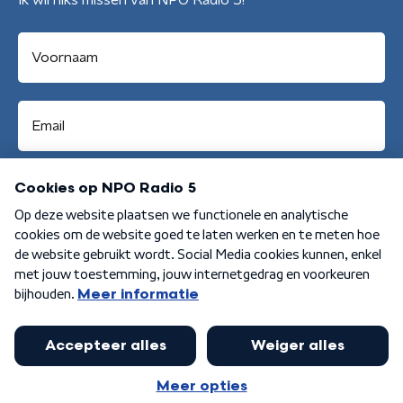
Ik wil niks missen van NPO Radio 5!
Aanmelden
Algemene voorwaarden
Privacybeleid
Cookiebeleid