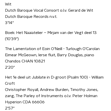
Wit
Dutch Baroque Vocal Consort o.l.v. Gerard de Wit
Dutch Baroque Records n.v.t.
3’14"
Boek: Het Naaiatelier – Mirjam van der Vegt deel 13
(10’39”)
The Lamentation of Eoin O’Neill - Turlough O’Carolan
Eimear McGeown, Ierse fluit, Barry Douglas, piano
Chandos CHAN 10821
2’20"
Het 1e deel uit Jubilate in D-groot (Psalm 100) - William
Croft
Christopher Royall, Andrew Burden, Timothy Jones,
zang, The Parley of Instruments o.l.v. Peter Holman
Hyperion CDA 66606
2’57"