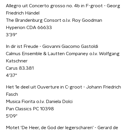
Allegro uit Concerto grosso no. 4b in F-groot - Georg
Friedrich Händel
The Brandenburg Consort o.l.v. Roy Goodman
Hyperion CDA 66633
3’39"
In dir ist Freude - Giovanni Giacomo Gastoldi
Calmus Ensemble & Lautten Companey o.l.v. Wolfgang
Katschner
Carus 83.381
4’37"
Het 1e deel uit Ouverture in C-groot - Johann Friedrich
Fasch
Musica Fiorita o.l.v. Daniela Dolci
Pan Classics PC 10398
5’09"
Motet ‘De Heer, de God der legerscharen’ - Gerard de