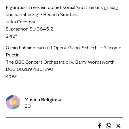
Figuration in e-klein op het koraal ‘Gott sei uns gnädig
und barmherzig’ - Bedrich Smetana
Jitka Cechová
Supraphon SU 3845-2
2’42"
O mio babbino caro uit Opera ‘Gianni Schicchi’ - Giacomo
Puccini
The BBC Concert Orchestra o.l.v. Barry Wordsworth
DGG 00289 4801290
4’09"
Musica Religiosa
EO