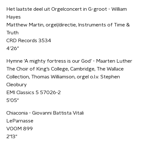
Het laatste deel uit Orgelconcert in G-groot - William
Hayes
Matthew Martin, orgel/directie, Instruments of Time &
Truth
CRD Records 3534
4’26”
Hymne ‘A mighty fortress is our God’ - Maarten Luther
The Choir of King’s College, Cambridge, The Wallace
Collection, Thomas Williamson, orgel o.l.v. Stephen
Cleobury
EMI Classics 5 57026-2
5’05"
Chiaconia - Giovanni Battista Vitali
LeParnasse
VOOM 899
2'13"