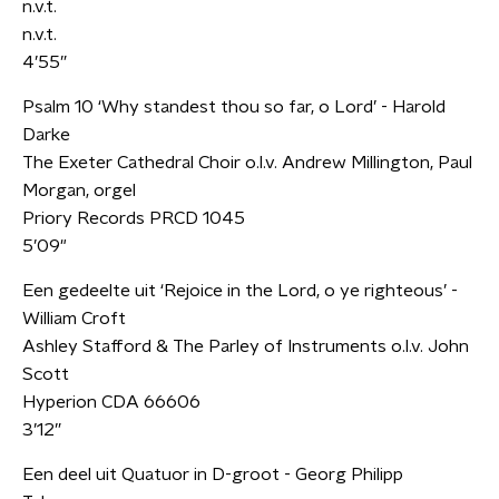
n.v.t.
n.v.t.
4’55”
Psalm 10 ‘Why standest thou so far, o Lord’ - Harold
Darke
The Exeter Cathedral Choir o.l.v. Andrew Millington, Paul
Morgan, orgel
Priory Records PRCD 1045
5’09"
Een gedeelte uit ‘Rejoice in the Lord, o ye righteous’ -
William Croft
Ashley Stafford & The Parley of Instruments o.l.v. John
Scott
Hyperion CDA 66606
3’12”
Een deel uit Quatuor in D-groot - Georg Philipp