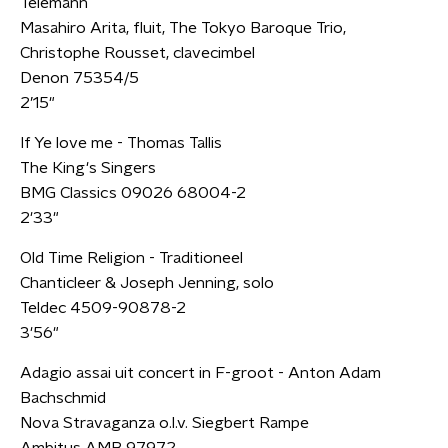
Telemann
Masahiro Arita, fluit, The Tokyo Baroque Trio,
Christophe Rousset, clavecimbel
Denon 75354/5
2’15"
If Ye love me - Thomas Tallis
The King's Singers
BMG Classics 09026 68004-2
2'33"
Old Time Religion - Traditioneel
Chanticleer & Joseph Jenning, solo
Teldec 4509-90878-2
3'56"
Adagio assai uit concert in F-groot - Anton Adam
Bachschmid
Nova Stravaganza o.l.v. Siegbert Rampe