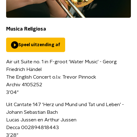
Musica Religiosa
Speel uitzending af
Air uit Suite no. 1 in F-groot ‘Water Music’ - Georg
Friedrich Händel
The English Concert o.l.v. Trevor Pinnock
Archiv 4105252
3’04"
Uit Cantate 147 ‘Herz und Mund und Tat und Leben’ -
Johann Sebastian Bach
Lucas Jussen en Arthur Jussen
Decca 002894818443
3’28"