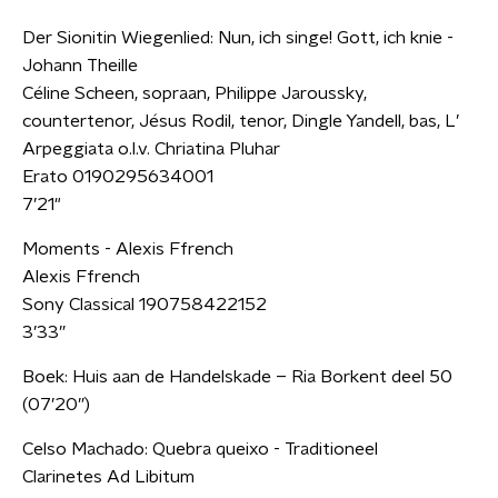
Der Sionitin Wiegenlied: Nun, ich singe! Gott, ich knie -
Johann Theille
Céline Scheen, sopraan, Philippe Jaroussky,
countertenor, Jésus Rodil, tenor, Dingle Yandell, bas, L’
Arpeggiata o.l.v. Chriatina Pluhar
Erato 0190295634001
7’21"
Moments - Alexis Ffrench
Alexis Ffrench
Sony Classical 190758422152
3’33”
Boek: Huis aan de Handelskade – Ria Borkent deel 50
(07’20”)
Celso Machado: Quebra queixo - Traditioneel
Clarinetes Ad Libitum