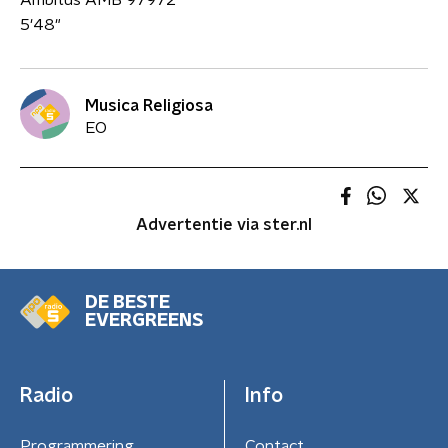
Ambitus AMB 97972
5'48"
Musica Religiosa
EO
Advertentie via ster.nl
DE BESTE
EVERGREENS
Radio
Info
Programmering
Contact