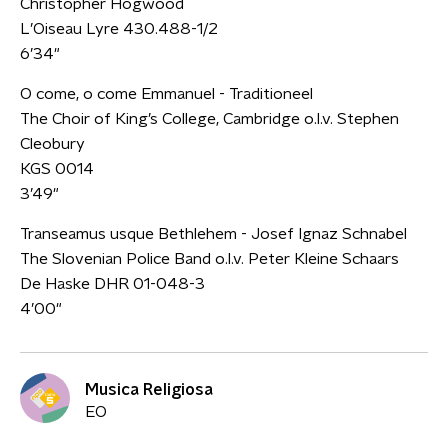
Christopher Hogwood
L’Oiseau Lyre 430.488-1/2
6’34"
O come, o come Emmanuel - Traditioneel
The Choir of King’s College, Cambridge o.l.v. Stephen
Cleobury
KGS 0014
3’49"
Transeamus usque Bethlehem - Josef Ignaz Schnabel
The Slovenian Police Band o.l.v. Peter Kleine Schaars
De Haske DHR 01-048-3
4’00"
Musica Religiosa
EO