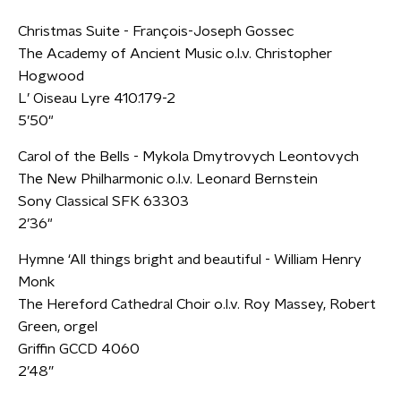
Christmas Suite - François-Joseph Gossec
The Academy of Ancient Music o.l.v. Christopher
Hogwood
L’ Oiseau Lyre 410.179-2
5’50"
Carol of the Bells - Mykola Dmytrovych Leontovych
The New Philharmonic o.l.v. Leonard Bernstein
Sony Classical SFK 63303
2’36"
Hymne ‘All things bright and beautiful - William Henry
Monk
The Hereford Cathedral Choir o.l.v. Roy Massey, Robert
Green, orgel
Griffin GCCD 4060
2’48”