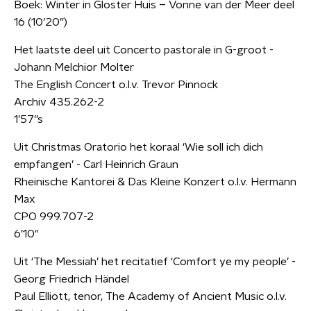
Boek: Winter in Gloster Huis – Vonne van der Meer deel
16 (10’20”)
Het laatste deel uit Concerto pastorale in G-groot -
Johann Melchior Molter
The English Concert o.l.v. Trevor Pinnock
Archiv 435.262-2
1’57”s
Uit Christmas Oratorio het koraal ‘Wie soll ich dich
empfangen’ - Carl Heinrich Graun
Rheinische Kantorei & Das Kleine Konzert o.l.v. Hermann
Max
CPO 999.707-2
6’10"
Uit ‘The Messiah’ het recitatief ‘Comfort ye my people’ -
Georg Friedrich Händel
Paul Elliott, tenor, The Academy of Ancient Music o.l.v.