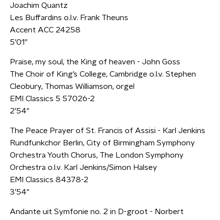
Joachim Quantz
Les Buffardins o.l.v. Frank Theuns
Accent ACC 24258
5’01”
Praise, my soul, the King of heaven - John Goss
The Choir of King’s College, Cambridge o.l.v. Stephen
Cleobury, Thomas Williamson, orgel
EMI Classics 5 57026-2
2’54"
The Peace Prayer of St. Francis of Assisi - Karl Jenkins
Rundfunkchor Berlin, City of Birmingham Symphony
Orchestra Youth Chorus, The London Symphony
Orchestra o.l.v. Karl Jenkins/Simon Halsey
EMI Classics 84378-2
3’54"
Andante uit Symfonie no. 2 in D-groot - Norbert