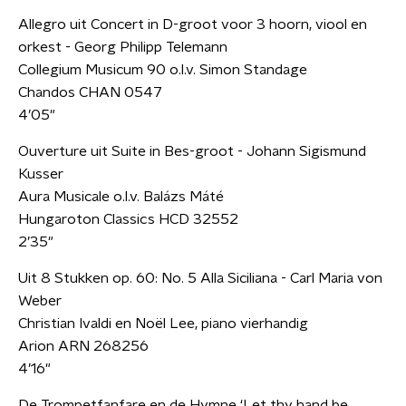
Allegro uit Concert in D-groot voor 3 hoorn, viool en
orkest - Georg Philipp Telemann
Collegium Musicum 90 o.l.v. Simon Standage
Chandos CHAN 0547
4’05"
Ouverture uit Suite in Bes-groot - Johann Sigismund
Kusser
Aura Musicale o.l.v. Balázs Máté
Hungaroton Classics HCD 32552
2’35"
Uit 8 Stukken op. 60: No. 5 Alla Siciliana - Carl Maria von
Weber
Christian Ivaldi en Noël Lee, piano vierhandig
Arion ARN 268256
4’16"
De Trompetfanfare en de Hymne ‘Let thy hand be