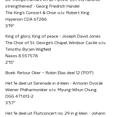
strengthened’ - Georg Friedrich Händel
The King’s Consort & Choir o.l.v. Robert King
Hyperion CDA 67286
3’19"
King of glory, King of peace - Joseph David Jones
The Choir of St. George’s Chapel, Windsor Castle o.l.v.
Timothy Byram-Wigfield
Naxos 8.557578
2’15"
Boek: Retour Oker – Robin Elias deel 12 (11’01")
Het 1e deel uit Serenade in d-klein - Antonin Dvorák
Wiener Philharmoniker o.l.v. Myung-Whun Chung
DGG 471.613-2
3'57"
Het 1e deel uit Fluitconcert no. 29 in g-klein - Johann