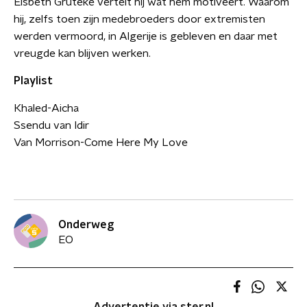
Elsbeth Gruteke vertelt hij wat hem motiveert. Waarom
hij, zelfs toen zijn medebroeders door extremisten
werden vermoord, in Algerije is gebleven en daar met
vreugde kan blijven werken.
Playlist
Khaled-Aicha
Ssendu van Idir
Van Morrison-Come Here My Love
Onderweg
EO
Advertentie via ster.nl