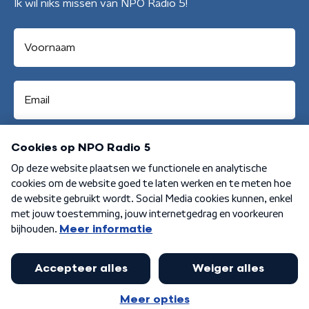
Ik wil niks missen van NPO Radio 5!
Aanmelden
Algemene voorwaarden
Privacybeleid
Cookiebeleid