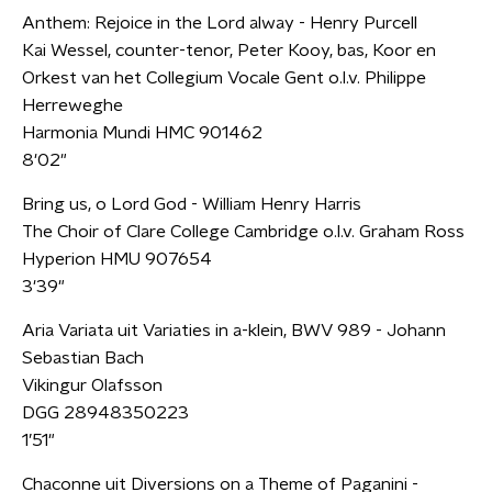
Anthem: Rejoice in the Lord alway - Henry Purcell
Kai Wessel, counter-tenor, Peter Kooy, bas, Koor en
Orkest van het Collegium Vocale Gent o.l.v. Philippe
Herreweghe
Harmonia Mundi HMC 901462
8'02"
Bring us, o Lord God - William Henry Harris
The Choir of Clare College Cambridge o.l.v. Graham Ross
Hyperion HMU 907654
3'39"
Aria Variata uit Variaties in a-klein, BWV 989 - Johann
Sebastian Bach
Vikingur Olafsson
DGG 28948350223
1’51"
Chaconne uit Diversions on a Theme of Paganini -