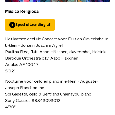
Musica Religiosa
Speel uitzending af
Het laatste deel uit Concert voor Fluit en Clavecimbel in
b-klein - Johann Joachim Agrell
Pauliina Fred, fluit, Aapo Häkkinen, clavecimbel, Helsinki
Baroque Orchestra o.l.v. Aapo Häkkinen
Aeolus AE 10047
5’02"
Nocturne voor cello en piano in e-klein - Auguste-
Joseph Franchomme
Sol Gabetta, cello & Bertrand Chamayou, piano
Sony Classics 88843093012
4’30"