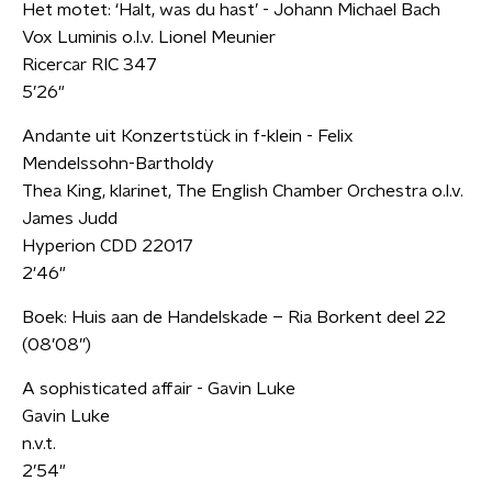
Het motet: ‘Halt, was du hast’ - Johann Michael Bach
Vox Luminis o.l.v. Lionel Meunier
Ricercar RIC 347
5’26"
Andante uit Konzertstück in f-klein - Felix
Mendelssohn-Bartholdy
Thea King, klarinet, The English Chamber Orchestra o.l.v.
James Judd
Hyperion CDD 22017
2'46"
Boek: Huis aan de Handelskade – Ria Borkent deel 22
(08’08”)
A sophisticated affair - Gavin Luke
Gavin Luke
n.v.t.
2’54"