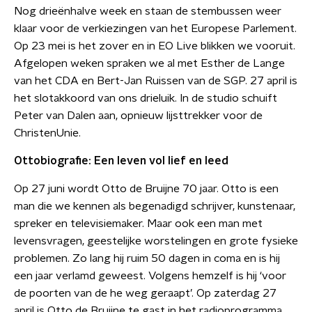
Nog drieënhalve week en staan de stembussen weer
klaar voor de verkiezingen van het Europese Parlement.
Op 23 mei is het zover en in EO Live blikken we vooruit.
Afgelopen weken spraken we al met Esther de Lange
van het CDA en Bert-Jan Ruissen van de SGP. 27 april is
het slotakkoord van ons drieluik. In de studio schuift
Peter van Dalen aan, opnieuw lijsttrekker voor de
ChristenUnie.
Ottobiografie: Een leven vol lief en leed
Op 27 juni wordt Otto de Bruijne 70 jaar. Otto is een
man die we kennen als begenadigd schrijver, kunstenaar,
spreker en televisiemaker. Maar ook een man met
levensvragen, geestelijke worstelingen en grote fysieke
problemen. Zo lang hij ruim 50 dagen in coma en is hij
een jaar verlamd geweest. Volgens hemzelf is hij ‘voor
de poorten van de he weg geraapt’. Op zaterdag 27
april is Otto de Bruijne te gast in het radioprogramma