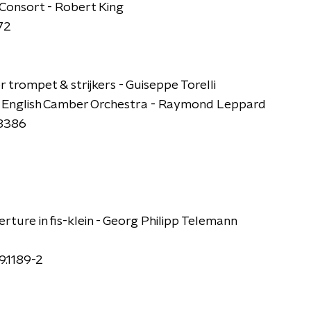
 Consort - Robert King
72
r trompet & strijkers - Guiseppe Torelli
 English Camber Orchestra - Raymond Leppard
88386
rture in fis-klein - Georg Philipp Telemann
.1189-2