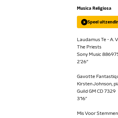
Musica Religiosa
Speel uitzendi
Laudamus Te - A. V
The Priests
Sony Music 8869
2’26”
Gavotte Fantastiq
Kirsten Johnson, p
Guild GM CD 7329
3'16"
Mis Voor Stemmen, 