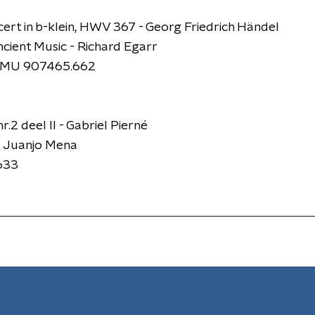
cert in b-klein, HWV 367 - Georg Friedrich Händel
ient Music - Richard Egarr
HMU 907465.662
.2 deel II - Gabriel Pierné
- Juanjo Mena
633