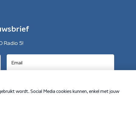
uwsbrief
O Radio 5!
Cookiebeleid