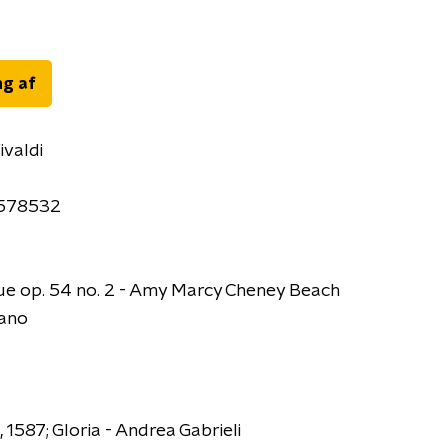
ng af
ivaldi
7578532
ue op. 54 no. 2 - Amy Marcy Cheney Beach
iano
1587; Gloria - Andrea Gabrieli