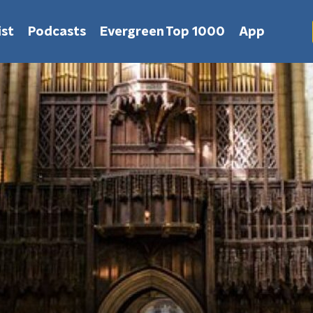
st
Podcasts
Evergreen Top 1000
App