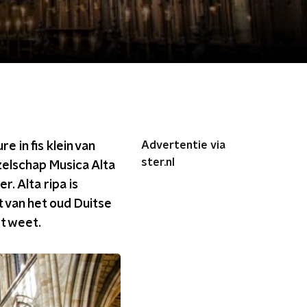
Advertentie via
 in fis klein van
ster.nl
elschap Musica Alta
. Alta ripa is
t van het oud Duitse
et weet.