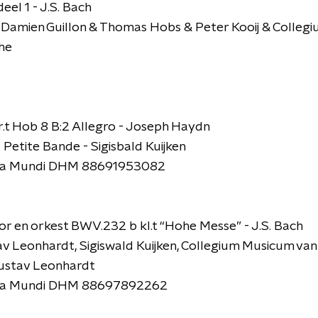
deel 1 - J.S. Bach
Damien Guillon & Thomas Hobs & Peter Kooij & Collegi
he
gr.t Hob 8 B:2 Allegro - Joseph Haydn
Petite Bande - Sigisbald Kuijken
ia Mundi DHM 88691953082
koor en orkest BWV.232 b kl.t “Hohe Messe” - J.S. Bach
v Leonhardt, Sigiswald Kuijken, Collegium Musicum va
Gustav Leonhardt
ia Mundi DHM 88697892262