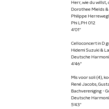
Herr, wie du willst, 
Dorothee Mields & 
Philippe Herreweg
Phi LPH 012
4’01"
Celloconcert in D 
Hidemi Suzuki & La 
Deutsche Harmon
4’46”
Mis voor soli (4), 
René Jacobs, Gusta
Bachvereniging - 
Deutsche Harmon
5’43"