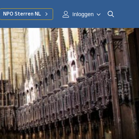
Inloggen
NPO Sterren NL