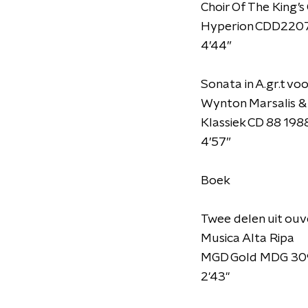
Choir Of The King’s
Hyperion CDD220
4’44”
Sonata in A.gr.t voo
Wynton Marsalis &
Klassiek CD 88 19
4’57”
Boek
Twee delen uit ouve
Musica Alta Ripa
MGD Gold MDG 309
2'43"