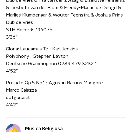
Dub de Vries & Yta van der Zwaag & Liselotte Fennema
& Liesbeth van der Blom & Freddy-Martin de Deugd &
Marlies Klumpenaar & Wouter Feenstra & Joshua Prins -
Dub de Vries
STH Records 196075
3’36”
Gloria: Laudamus Te - Karl Jenkins
Polyphony - Stephen Layton
Deutsche Grammophon 0289 479 3232 1
4’52”
Preludio Op.5 No.1 - Agustin Barrios Mangore
Marco Caiazza
dotguitar.it
4’42”
Musica Religiosa