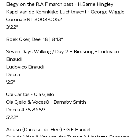
Elegy on the R.A.F march past - H.Barrie Hingley
Kapel van de Koninklijke Luchtmacht - George Wiggle
Corona SNT 3003-0052
3’22”
Boek Oker, Deel 18 | 8’13”
Seven Days Walking / Day 2 – Birdsong - Ludovico
Einaudi
Ludovico Einaudi
Decca
’25”
Ubi Caritas - Ola Gjeilo
Ola Gjeilo & Voces8 - Barnaby Smith
Decca 478 8689
5’22”
Arioso (Dank sei dir Herr) - G.F Händel