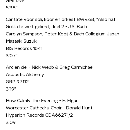
GMI 1254
5’38”
Cantate voor soli, koor en orkest BWV.68, “Also hat
Gott die welt geliebt, deel 2 - J.S. Bach
Carolyn Sampson, Peter Kooij & Bach Collegium Japan -
Masaaki Suzuki
BIS Records 1641
3’07”
Arc en ciel - Nick Webb & Greg Carmichael
Acoustic Alchemy
GRP 97112
3’19”
How Calmly The Evening - E. Elgar
Worcester Cathedral Choir - Donald Hunt
Hyperion Records CDA66271/2
3’09”