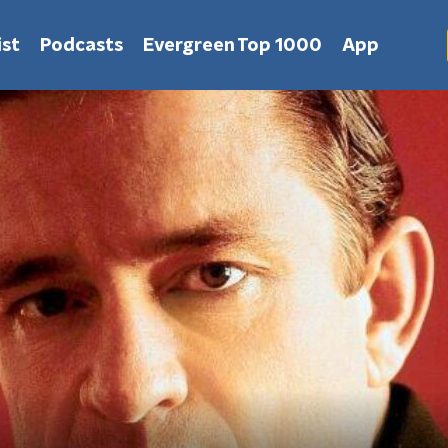
st
Podcasts
Evergreen Top 1000
App