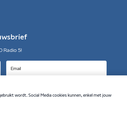
uwsbrief
O Radio 5!
Cookiebeleid