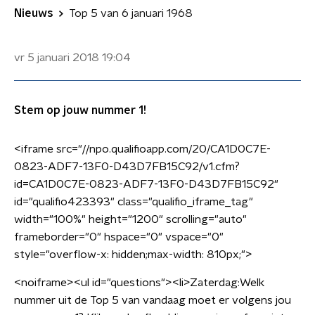
Nieuws
Top 5 van 6 januari 1968
vr 5 januari 2018
19:04
Stem op jouw nummer 1!
<iframe src="//npo.qualifioapp.com/20/CA1D0C7E-
0823-ADF7-13F0-D43D7FB15C92/v1.cfm?
id=CA1D0C7E-0823-ADF7-13F0-D43D7FB15C92"
id="qualifio423393" class="qualifio_iframe_tag"
width="100%" height="1200" scrolling="auto"
frameborder="0" hspace="0" vspace="0"
style="overflow-x: hidden;max-width: 810px;">
<noiframe><ul id="questions"><li>Zaterdag:Welk
nummer uit de Top 5 van vandaag moet er volgens jou