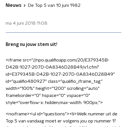
Nieuws
De Top 5 van 10 juni 1982
ma 4 juni 2018
11:08
Breng nu jouw stem uit!
<iframe src="//npo.qualifioapp.com/20/E379345B-
D42B-1027-207D-0A8346D28B49/v1.cfm?
id=E379345B-D42B-1027-207D-0A8346D28B49"
id="qualifio480927" class="qualifio_iframe_tag"
width="100%" height="1200" scrolling="auto"
frameborder="0" hspace="0" vspace="0"
style="overflow-x: hidden;max-width: 900px;">
<noiframe><ul id="questions"><li>Welk nummer uit de
Top 5 van vandaag moet er volgens jou op nummer 1?