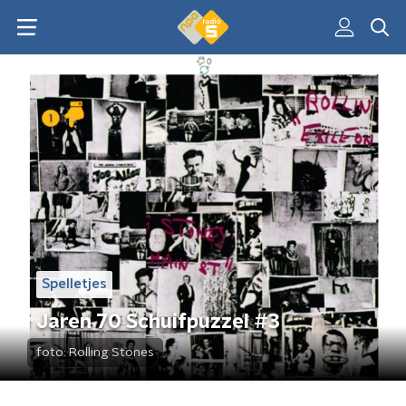
Spelletjes
Jaren 70 Schuifpuzzel #3
foto:
Rolling Stones