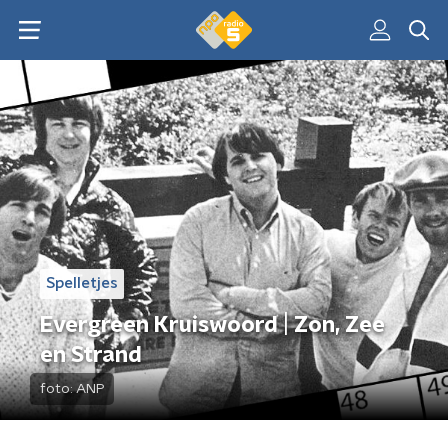
Spelletjes
Evergreen Kruiswoord | Zon, Zee
en Strand
foto:
ANP