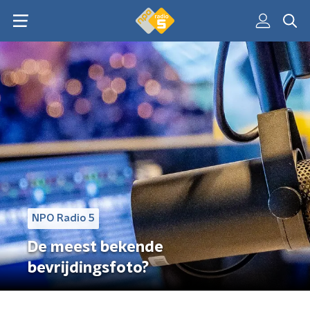
NPO Radio 5
De meest bekende
bevrijdingsfoto?