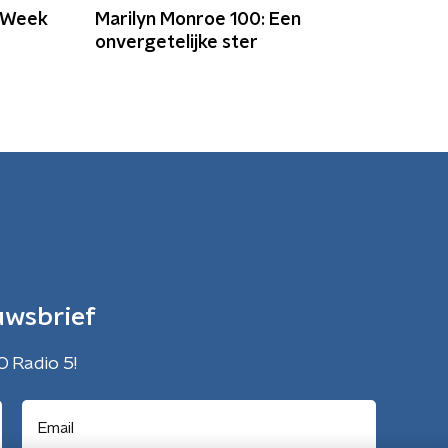
n Week
Marilyn Monroe 100: Een
onvergetelijke ster
uwsbrief
O Radio 5!