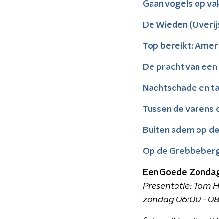
Gaan vogels op va
De Wieden (Overij
Top bereikt: Ame
De pracht van ee
Nachtschade en ta
Tussen de varens 
Buiten adem op d
Op de Grebbeber
Een Goede Zonda
Presentatie: Tom 
zondag 06:00 - 0