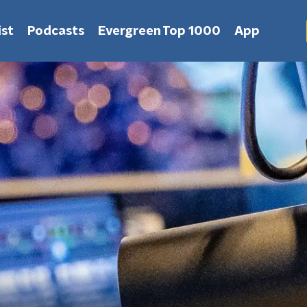
st
Podcasts
Evergreen Top 1000
App