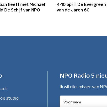
rban heeft met Michael
4-10 april: De Evergree
d De Schijf van NPO
van de Jaren 60
o
NPO Radio 5 nie
Ik wil niks missen van NP
tact
de studio