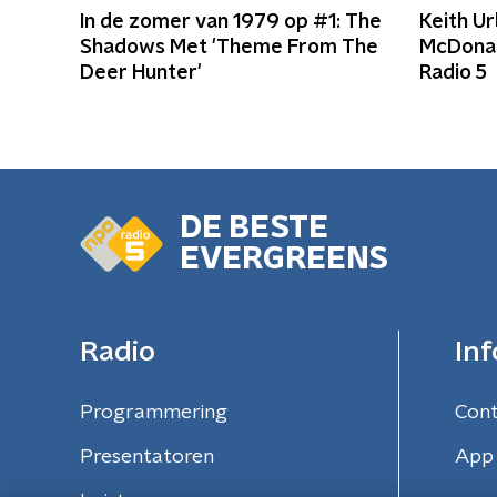
In de zomer van 1979 op #1: The
Keith U
Shadows Met 'Theme From The
McDonal
Deer Hunter'
Radio 5
DE BESTE
EVERGREENS
Radio
Inf
Programmering
Con
Presentatoren
App 