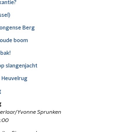
kantie?
ssel)
rongense Berg
n oude boom
bak!
op slangenjacht
e Heuvelrug
g
g
Herlaar/Yvonne Sprunken
8:00