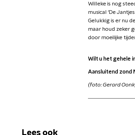
Willeke is nog stee
musical ‘De Jantjes’
Gelukkig is er nu de
maar houd zeker ge
door moeilijke tijde
Wilt u het gehele 
Aansluitend zond N
(foto: Gerard Oonk
Lees ook