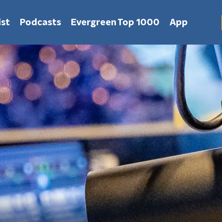
st
Podcasts
Evergreen Top 1000
App