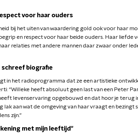
respect voor haar ouders
id bij het uiten van waardering gold ook voor haar mo
begrip en respect voor haar beide ouders. Haar liefde v
 haar relaties met andere mannen daar zwaar onder lede
 schreef biografie
gt in het radioprogramma dat ze een artistieke ontwikke
rti: “Willeke heeft absoluut geen last van een Peter P
heeft levenservaring opgebouwd en dat hoor je terug in 
 lak aan wat de omgeving van haar vraagt en bezingt 
ns zijn.”
kening met mijn leeftijd"