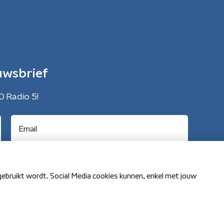
uwsbrief
O Radio 5!
Cookiebeleid