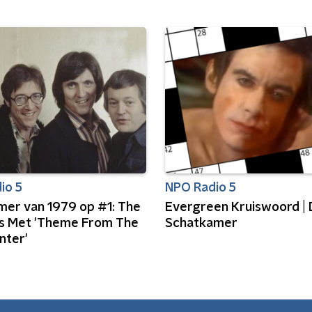
io 5
NPO Radio 5
omer van 1979 op #1: The
Evergreen Kruiswoord |
 Met 'Theme From The
Schatkamer
nter'