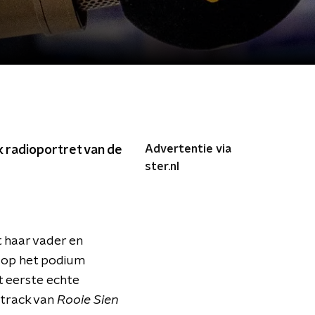
Advertentie via
k radioportret van de
ster.nl
t haar vader en
e op het podium
t eerste echte
dtrack van
Rooie Sien