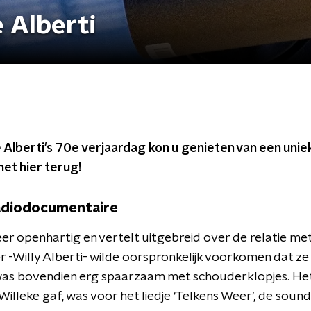
 Alberti
e Alberti's 70e verjaardag kon u genieten van een unie
het hier terug!
radiodocumentaire
zeer openhartig en vertelt uitgebreid over de relatie me
 -Willy Alberti- wilde oorspronkelijk voorkomen dat z
was bovendien erg spaarzaam met schouderklopjes. He
Willeke gaf, was voor het liedje ‘Telkens Weer’, de soun