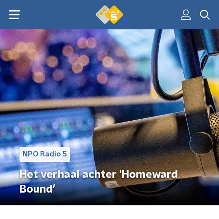
NPO Radio 5
Het verhaal achter 'Homeward
Bound'