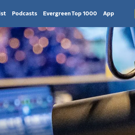
st
Podcasts
Evergreen Top 1000
App