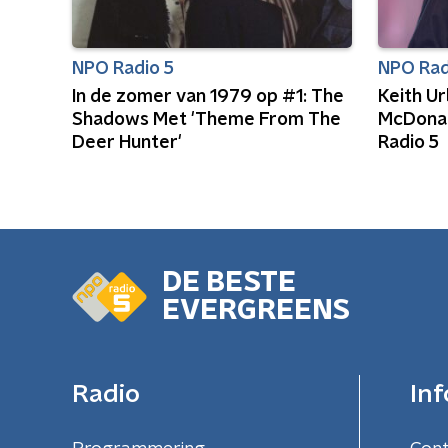
NPO Radio 5
NPO Rad
In de zomer van 1979 op #1: The
Keith U
Shadows Met 'Theme From The
McDonal
Deer Hunter'
Radio 5
DE BESTE
EVERGREENS
Radio
Inf