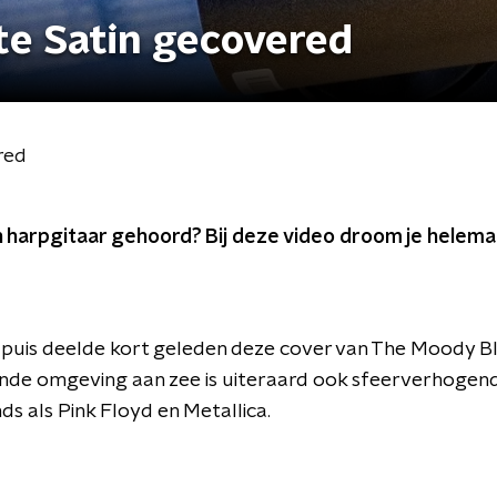
te Satin gecovered
red
 harpgitaar gehoord? Bij deze video droom je helemaa
uis deelde kort geleden deze cover van The Moody Blu
nde omgeving aan zee is uiteraard ook sfeerverhogend! 
ds als Pink Floyd en Metallica.