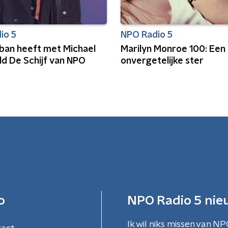
io 5
NPO Radio 5
rban heeft met Michael
Marilyn Monroe 100: Een
d De Schijf van NPO
onvergetelijke ster
o
NPO Radio 5 nie
Ik wil niks missen van NP