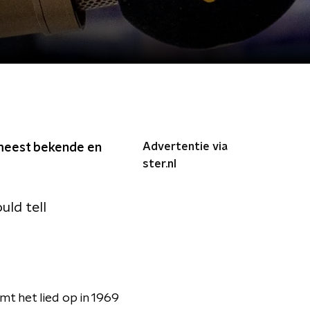
Advertentie via
n meest bekende en
ster.nl
uld tell
emt het lied op in 1969