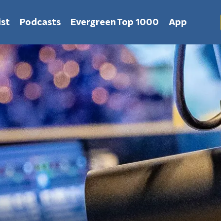
st
Podcasts
Evergreen Top 1000
App