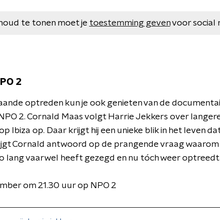
houd te tonen moet je
toestemming geven
voor social 
NPO 2
ande optreden kun je ook genieten van de documentai
NPO 2. Cornald Maas volgt Harrie Jekkers over langer
Ibiza op. Daar krijgt hij een unieke blik in het leven da
krijgt Cornald antwoord op de prangende vraag waarom
o lang vaarwel heeft gezegd en nu tóch weer optreedt
ember om 21.30 uur op NPO 2