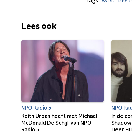
Tags
DWDD
ik hou 
Lees ook
NPO Radio 5
NPO Rad
Keith Urban heeft met Michael
In de z
McDonald De Schijf van NPO
Shadows
Radio 5
Deer Hu