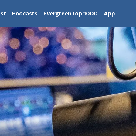
st
Podcasts
Evergreen Top 1000
App