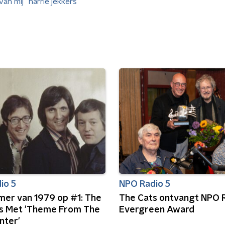
van mij
harrie jekkers
io 5
NPO Radio 5
omer van 1979 op #1: The
The Cats ontvangt NPO R
 Met 'Theme From The
Evergreen Award
nter'