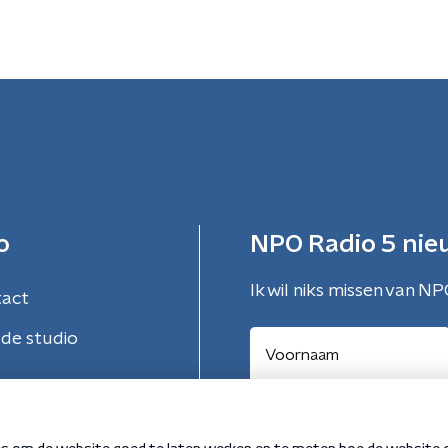
o
NPO Radio 5 nie
Ik wil niks missen van NP
tact
de studio
Aanmelden