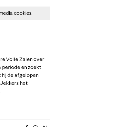
media cookies.
re Volle Zalen over
e periode en zoekt
t hij de afgelopen
 Jekkers het
.