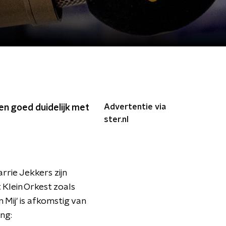
Advertentie via
ven goed duidelijk met
ster.nl
arrie Jekkers zijn
 Klein Orkest zoals
 Mij' is afkomstig van
ing: