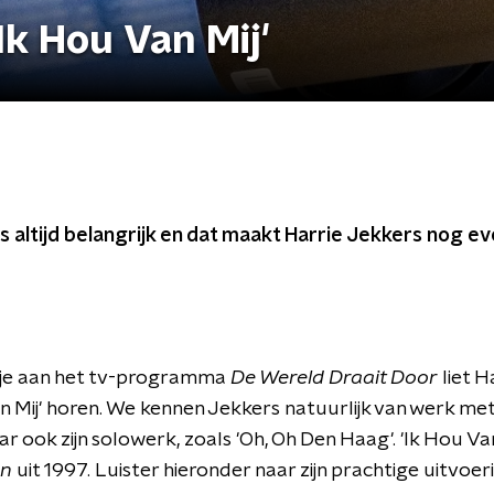
Ik Hou Van Mij'
is altijd belangrijk en dat maakt Harrie Jekkers nog e
ekje aan het tv-programma
De Wereld Draait Door
liet H
 Mij' horen. We kennen Jekkers natuurlijk van werk met
r ook zijn solowerk, zoals 'Oh, Oh Den Haag'. 'Ik Hou Van
en
uit 1997. Luister hieronder naar zijn prachtige uitvoer