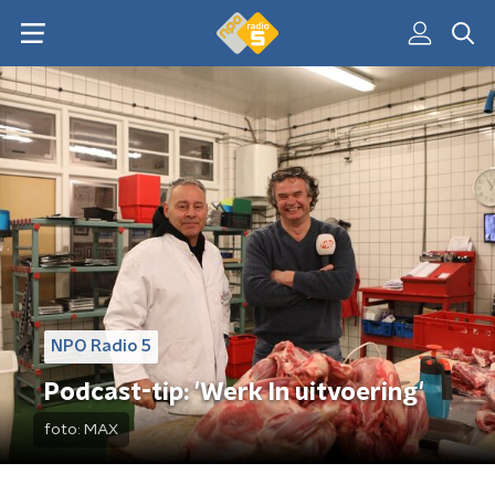
NPO Radio 5
Podcast-tip: 'Werk In uitvoering'
foto:
MAX