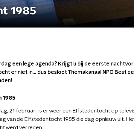
ht 1985
dag een lege agenda? Krijgt u bij de eerste nachtvors
ocht er niet in... dus besloot Themakanaal NPO Best ee
nden!
n 1985
g, 21 februari, is er weer een Elfstedentocht op televi
g van de Elfstedentocht 1985 die dag opnieuw uit. Het 
ht werd verreden.