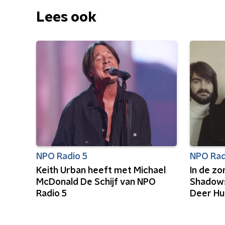
Lees ook
NPO Radio 5
NPO Rad
Keith Urban heeft met Michael
In de z
McDonald De Schijf van NPO
Shadows
Radio 5
Deer Hu