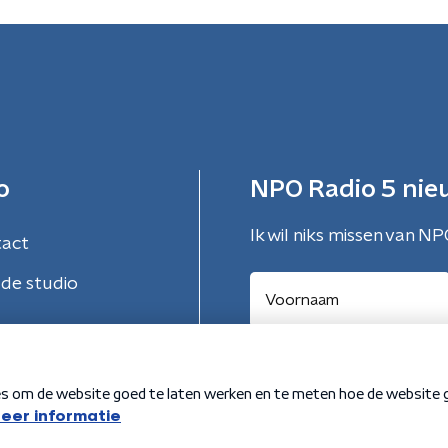
o
NPO Radio 5 nie
Ik wil niks missen van NP
tact
de studio
Aanmelden