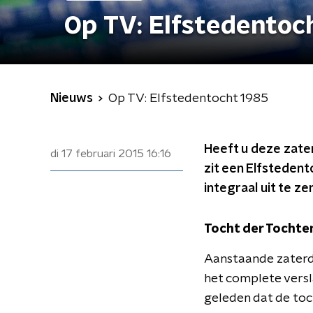
Op TV: Elfstedentoc
Nieuws
Op TV: Elfstedentocht 1985
Heeft u deze zater
di 17 februari 2015
16:16
zit een Elfstedent
integraal uit te ze
Tocht der Tochte
Aanstaande zaterda
het complete versla
geleden dat de toc