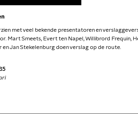
en
rzien met veel bekende presentatoren en verslaggever
r. Mart Smeets, Evert ten Napel, Willibrord Frequin, H
er en Jan Stekelenburg doen verslag op de route.
85
ari