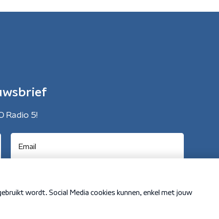
uwsbrief
O Radio 5!
Cookiebeleid