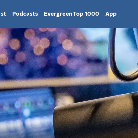
st
Podcasts
Evergreen Top 1000
App