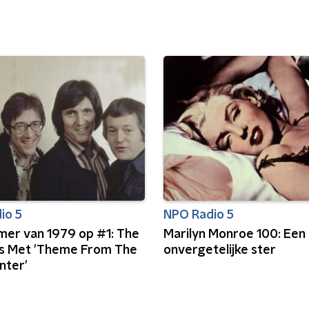
io 5
NPO Radio 5
omer van 1979 op #1: The
Marilyn Monroe 100: Een
 Met 'Theme From The
onvergetelijke ster
nter'