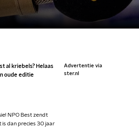
Advertentie via
t al kriebels? Helaas
ster.nl
n oude editie
sie! NPO Best zendt
is dan precies 30 jaar