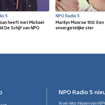
io 5
NPO Radio 5
rban heeft met Michael
Marilyn Monroe 100: Een
d De Schijf van NPO
onvergetelijke ster
o
NPO Radio 5 nie
Ik wil niks missen van NP