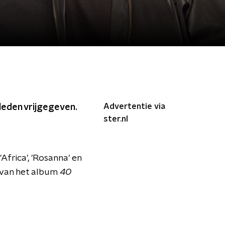
Advertentie via
leden vrijgegeven.
ster.nl
Africa', 'Rosanna' en
e van het album
40