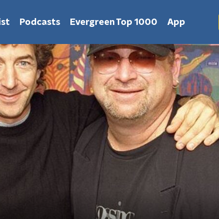
st
Podcasts
Evergreen Top 1000
App