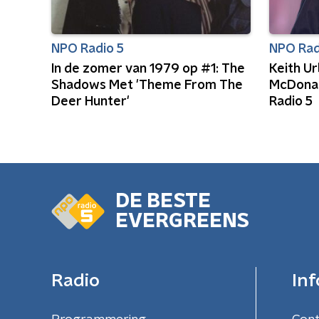
NPO Radio 5
NPO Rad
In de zomer van 1979 op #1: The
Keith U
Shadows Met 'Theme From The
McDonal
Deer Hunter'
Radio 5
DE BESTE
EVERGREENS
Radio
Inf