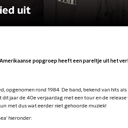
ied uit
Amerikaanse popgroep heeft een pareltje uit het ver
 lied, opgenomen rond 1984. De band, bekend van hits als '
rt dit jaar de 40e verjaardag met een tour en de releas
Sun
met dus wat eerder niet gehoorde muziek!
Sea' hieronder: