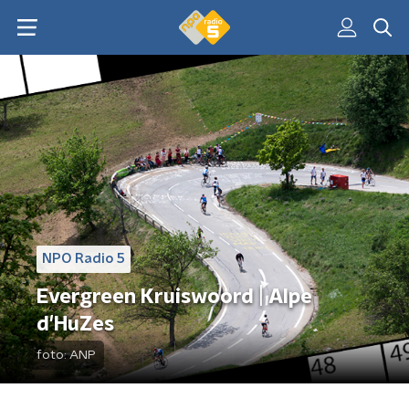
NPO Radio 5
Evergreen Kruiswoord | Alpe
d'HuZes
foto:
ANP