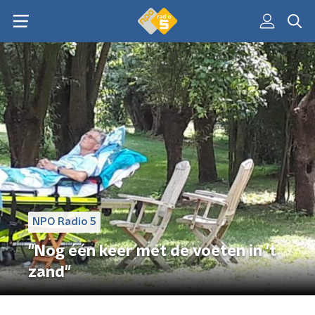
NPO Radio 5
"Nog één keer met de voeten in 't
zand"