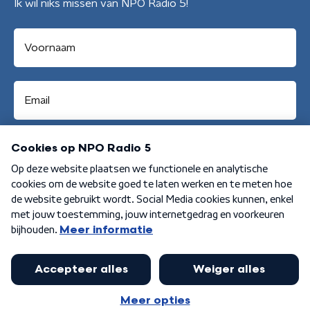
Ik wil niks missen van NPO Radio 5!
Aanmelden
Algemene voorwaarden
Privacybeleid
Cookiebeleid