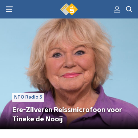
NPO Radio 5
Ere-Zilveren Reissmicrofoon voor
Tineke de Nooij